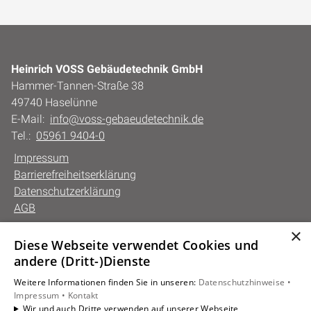
Heinrich VOSS Gebäudetechnik GmbH
Hammer-Tannen-Straße 38
49740 Haselünne
E-Mail:
info@voss-gebaeudetechnik.de
Tel.:
05961 9404-0
Impressum
Barrierefreiheitserklärung
Datenschutzerklärung
AGB
×
Diese Webseite verwendet Cookies und
Unsere Bereiche
andere (Dritt-)Dienste
Privatkunden
Weitere Informationen finden Sie in unseren:
Datenschutzhinweise •
Gewerbekunden
Impressum •
Kontakt
Karriere
Wir und auch Dritte verwenden auf unserer Webseite