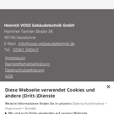
Heinrich VOSS Gebäudetechnik GmbH
Hammer-Tannen-Straße 38
49740 Haselünne
E-Mail:
info@voss-gebaeudetechnik.de
Tel.:
05961 9404-0
Impressum
Barrierefreiheitserklärung
Datenschutzerklärung
AGB
×
Diese Webseite verwendet Cookies und
Unsere Bereiche
andere (Dritt-)Dienste
Privatkunden
Weitere Informationen finden Sie in unseren:
Datenschutzhinweise •
Gewerbekunden
Impressum •
Kontakt
Karriere
Wir und auch Dritte verwenden auf unserer Webseite