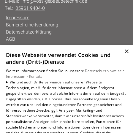
E-Mail:
info@voss-gebaeudetechnik.de
Tel.:
05961 9404-0
Impressum
Barrierefreiheitserklärung
Datenschutzerklärung
AGB
×
Diese Webseite verwendet Cookies und
Unsere Bereiche
andere (Dritt-)Dienste
Privatkunden
Weitere Informationen finden Sie in unseren:
Datenschutzhinweise •
Gewerbekunden
Impressum •
Kontakt
Karriere
Wir und auch Dritte verwenden auf unserer Webseite
Technologien, mit Hilfe derer Informationen auf dem Endgerät
Unternehmen
gespeichert werden bzw. auf solche Informationen auf dem Endgerät
Kontakt
zugegriffen werden, z.B. Cookies. Ihre personenbezogenen Daten
werden von uns und den eingebundenen Partnern gespeichert und
für verschiedene Zwecke, ggf. Analyse-, Marketing- und
Statistikzwecke verarbeitet, damit wir unseren Webseitenbesuchern
personalisierte Anzeigen oder Inhalte bereitstellen, Funktionen für
soziale Medien anbieten und Informationen über deren Interessen
und das Nutzerverhalten erhalten können. Cookies, die nicht