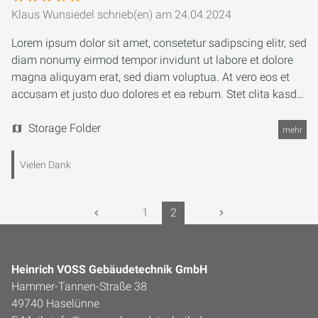
Klaus Wunsiedel
schrieb(en) am
24.04.2024
Lorem ipsum dolor sit amet, consetetur sadipscing elitr, sed
diam nonumy eirmod tempor invidunt ut labore et dolore
magna aliquyam erat, sed diam voluptua. At vero eos et
accusam et justo duo dolores et ea rebum. Stet clita kasd
gubergren, no sea takimata sanctus est Lorem ipsum dolor
sit amet. Lorem ipsum dolor sit amet, consetetur
Storage Folder
mehr
sadipscing elit. Lorem ipsum dolor sit amet, consetetur
sadipscing elitr, sed diam nonumy eirmod tempor invidunt
Vielen Dank
ut labore et dolore magna aliquyam erat, sed diam
voluptua. At vero eos et accusam et justo duo dolores et ea
1
2
rebum. Stet clita kasd gubergren, no sea takimata sanctus
est Lorem ipsum dolor sit amet. Lorem ipsum dolor sit
amet, consetetur sadipscing elit.
Heinrich VOSS Gebäudetechnik GmbH
Hammer-Tannen-Straße 38
49740 Haselünne