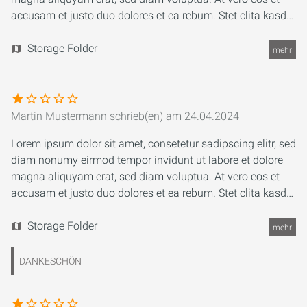
accusam et justo duo dolores et ea rebum. Stet clita kasd
gubergren, no sea takimata sanctus est Lorem ipsum dolor
sit amet. Lorem ipsum dolor sit amet, consetetur
Storage Folder
mehr
sadipscing elitr, sed diam nonumy eirmod tempor invidunt
ut labore et dolore magna aliquyam erat, sed diam
voluptua. At vero eos et accusam et justo duo dolores et ea
rebum. Stet clita kasd gubergren, no sea takimata sanctus
Martin Mustermann
schrieb(en) am
24.04.2024
est Lorem ipsum dolor sit amet.
Lorem ipsum dolor sit amet, consetetur sadipscing elitr, sed
diam nonumy eirmod tempor invidunt ut labore et dolore
magna aliquyam erat, sed diam voluptua. At vero eos et
accusam et justo duo dolores et ea rebum. Stet clita kasd
gubergren, no sea takimata sanctus est Lorem ipsum dolor
sit amet. Lorem ipsum dolor sit amet, consetetur
Storage Folder
mehr
sadipscing elit.
DANKESCHÖN