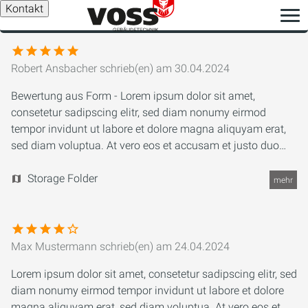
Kontakt
Robert Ansbacher
schrieb(en) am
30.04.2024
Bewertung aus Form - Lorem ipsum dolor sit amet,
consetetur sadipscing elitr, sed diam nonumy eirmod
tempor invidunt ut labore et dolore magna aliquyam erat,
sed diam voluptua. At vero eos et accusam et justo duo
dolores et ea rebum. Stet clita kasd gubergren, no sea
takimata sanctus est Lorem ipsum dolor sit amet. Lorem
Storage Folder
mehr
ipsum dolor sit amet, consetetur sadipscing elitr, sed diam
nonumy eirmod tempor invidunt ut labore et dolore magna
aliquyam erat, sed diam voluptua. At vero eos et accusam
et justo duo dolores et ea rebum. Stet clita kasd gubergren,
Max Mustermann
schrieb(en) am
24.04.2024
no sea takimata sanctus est Lorem ipsum dolor sit amet.
Lorem ipsum dolor sit amet, consetetur sadipscing elitr, sed
diam nonumy eirmod tempor invidunt ut labore et dolore
magna aliquyam erat, sed diam voluptua. At vero eos et