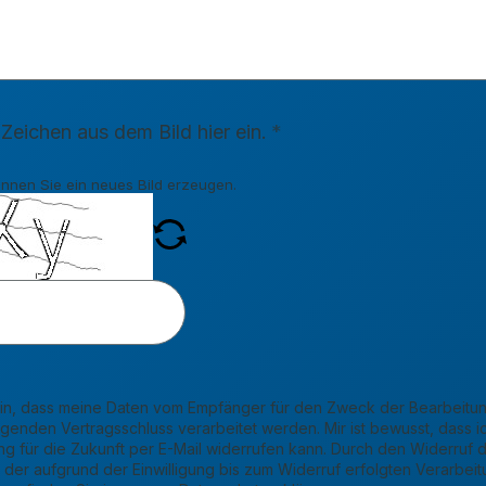
 Zeichen aus dem Bild hier ein.
nnen Sie ein neues Bild erzeugen.
h ein, dass meine Daten vom Empfänger für den Zweck der Bearbeitu
lgenden Vertragsschluss verarbeitet werden. Mir ist bewusst, dass ic
ng für die Zukunft per E-Mail widerrufen kann. Durch den Widerruf d
 der aufgrund der Einwilligung bis zum Widerruf erfolgten Verarbeitu