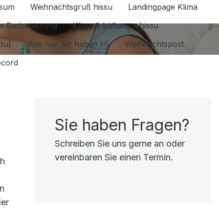
ssum
Weihnachtsgruß hissu
Landingpage Klima
ür Datenschutz 1.6.2026 umschalten
e Badsanierung
Klima & Lüftung - hissu
jou)
Was nur wir haben HI
Weihnachtspost
ecord
Sie haben Fragen?
Schreiben Sie uns gerne an oder
vereinbaren Sie einen Termin.
ch
en
der