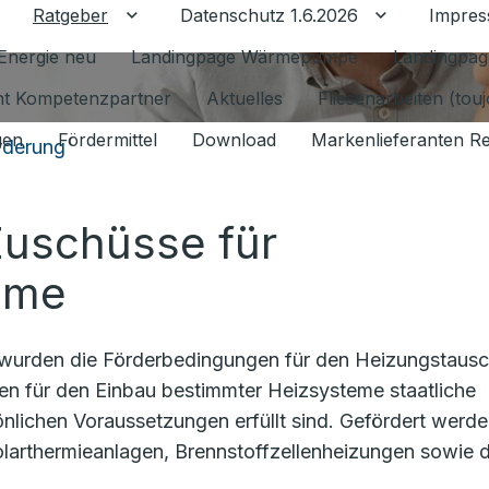
Ratgeber
Datenschutz 1.6.2026
Impre
Untermenü für Ratgeber umschalten
Untermenü f
Energie neu
Landingpage Wärmepumpe
Landingpag
ant Kompetenzpartner
Aktuelles
Fliesenarbeiten (tou
gen
Fördermittel
Download
Markenlieferanten R
rderung
Zuschüsse für
eme
urden die Förderbedingungen für den Heizungstaus
en für den Einbau bestimmter Heizsysteme staatliche
nlichen Voraussetzungen erfüllt sind. Gefördert werd
rthermieanlagen, Brennstoffzellenheizungen sowie 