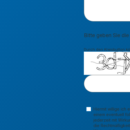
Bitte geben Sie die
Durch den Kreisbutton kö
Hiermit willige ic
einem eventuell fo
jederzeit mit Wirku
die Rechtmäßigkeit