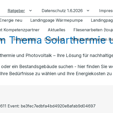
Ratgeber
Datenschutz 1.6.2026
Impre
Untermenü für Ratgeber umschalten
Untermenü f
Energie neu
Landingpage Wärmepumpe
Landingpag
ant Kompetenzpartner
Aktuelles
Fliesenarbeiten (tou
 Thema Solarthermie u
gen
Fördermittel
Download
Markenlieferanten R
rthermie und Photovoltaik – Ihre Lösung für nachhalti
t oder ein Bestandsgebäude suchen - hier finden Sie w
Ihre Bedürfnisse zu wählen und Ihre Energiekosten zu
c8611 Event: be3fec7edbfa4bd4920e8afab9d04697