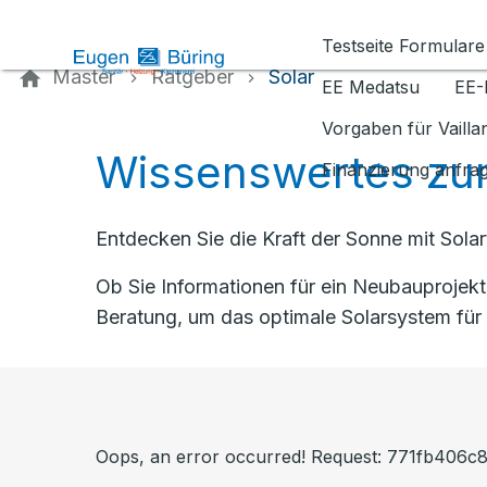
Kontaktieren Sie uns
Testseite Formulare
Master
Ratgeber
Solar
EE Medatsu
EE-
Vorgaben für Vaill
Wissenswertes zum
Finanzierung anfra
Entdecken Sie die Kraft der Sonne mit Sola
Ob Sie Informationen für ein Neubauprojek
Beratung, um das optimale Solarsystem für 
Oops, an error occurred! Request: 771fb406