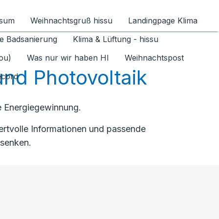
ssum
Weihnachtsgruß hissu
Landingpage Klima
ür Datenschutz 1.6.2026 umschalten
e Badsanierung
Klima & Lüftung - hissu
jou)
Was nur wir haben HI
Weihnachtspost
nd Photovoltaik
ecord
ge Energiegewinnung.
ertvolle Informationen und passende
 senken.