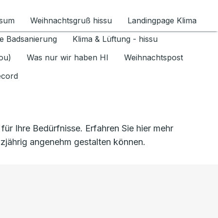
ssum
Weihnachtsgruß hissu
Landingpage Klima
ür Datenschutz 1.6.2026 umschalten
e Badsanierung
Klima & Lüftung - hissu
jou)
Was nur wir haben HI
Weihnachtspost
ecord
 Ihre Bedürfnisse. Erfahren Sie hier mehr
anzjährig angenehm gestalten können.