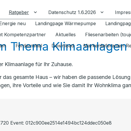
Ratgeber
Datenschutz 1.6.2026
Impre
Untermenü für Ratgeber umschalten
Untermenü f
Energie neu
Landingpage Wärmepumpe
Landingpag
ant Kompetenzpartner
Aktuelles
Fliesenarbeiten (tou
m Thema Klimaanlagen
gen
Fördermittel
Download
Markenlieferanten R
r Klimaanlage für Ihr Zuhause.
das gesamte Haus – wir haben die passende Lösung für
gen, ihre Vorteile und wie Sie damit Ihr Wohnklima g
dd720 Event: 012c900ee2514e1494bc124ddec050e8