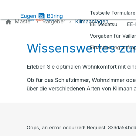
Kontaktieren Sie uns
Testseite Formulare
Master
Ratgeber
Klimaanlagen
EE Medatsu
EE-
Vorgaben für Vaill
Wissenswertes zu
Finanzierung anfra
Erleben Sie optimalen Wohnkomfort mit eine
Ob für das Schlafzimmer, Wohnzimmer oder 
über die verschiedenen Arten von Klimaanla
Oops, an error occurred! Request: 333da54b