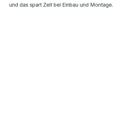
und das spart Zeit bei Einbau und Montage.
Mehr zur Flächenheizung
Sauberes Trinkwasser
mit dem RAUTITAN Trinkwassersystem
Gebäudeentwässerung
für Einfamilienhäuser und Großobjekte