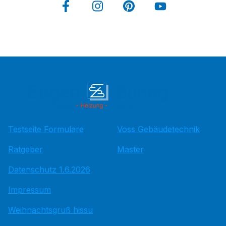
Testseite Formulare
Voss Gebäudetechnik
Ratgeber
Master
Datenschutz 1.6.2026
Impressum
Weihnachtsgruß hissu