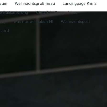
ssum
Weihnachtsgruß hissu
Landingpage Klima
ür Datenschutz 1.6.2026 umschalten
e Badsanierung
Klima & Lüftung - hissu
jou)
Was nur wir haben HI
Weihnachtspost
ecord