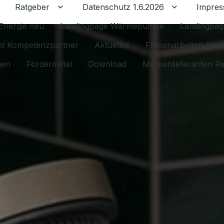
Ratgeber
Datenschutz 1.6.2026
Impre
Untermenü für Ratgeber umschalten
Untermenü f
Energie neu
Landingpage Wärmepumpe
Landingpag
ant Kompetenzpartner
Aktuelles
Fliesenarbeiten (tou
gen
Fördermittel
Download
Markenlieferanten R