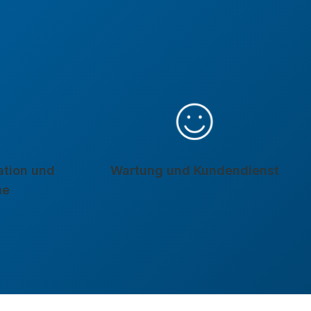
lation und
Wartung und Kundendienst
me