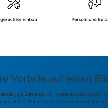
gerechter Einbau
Persönliche Ber
re Vorteile auf einen Bli
abhängige Beratung
– wir empfehlen das System, da
chgerechter Einbau
durch unser erfahrenes Montag