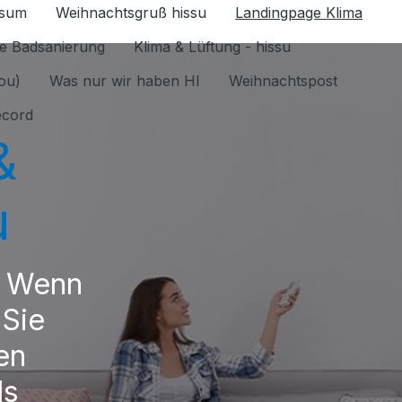
ssum
Weihnachtsgruß hissu
Landingpage Klima
ür Datenschutz 1.6.2026 umschalten
e Badsanierung
Klima & Lüftung - hissu
jou)
Was nur wir haben HI
Weihnachtspost
ecord
&
u
. Wenn
 Sie
en
ls