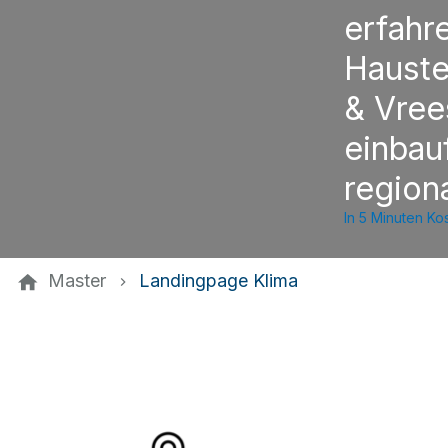
erfahr
Hauste
& Vree
einbau
region
In 5 Minuten K
Master
Landingpage Klima