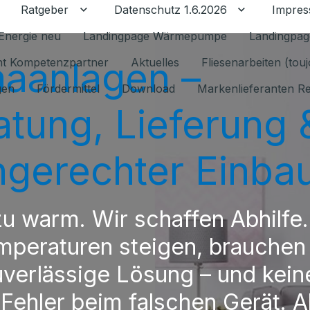
Ratgeber
Datenschutz 1.6.2026
Impre
Untermenü für Ratgeber umschalten
Untermenü f
Energie neu
Landingpage Wärmepumpe
Landingpag
maanlagen –
ant Kompetenzpartner
Aktuelles
Fliesenarbeiten (tou
gen
Fördermittel
Download
Markenlieferanten R
atung, Lieferung 
hgerechter Einba
 zu warm. Wir schaffen Abhilfe
mperaturen steigen, brauchen
uverlässige Lösung – und kein
 Fehler beim falschen Gerät. A