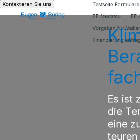
Kontaktieren Sie uns
Testseite Formulare
EE Medatsu
EE-
Kli
Vorgaben für Vaill
Finanzierung anfra
Ber
fac
Es ist
die Te
eine z
teuren