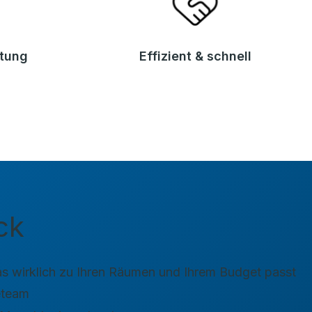
atung
Effizient & schnell
ck
s wirklich zu Ihren Räumen und Ihrem Budget passt
eteam