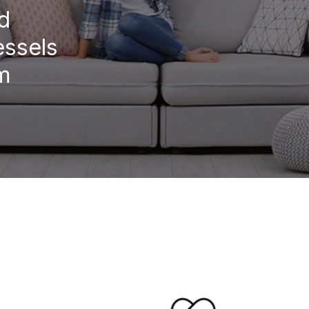
d
essels
um