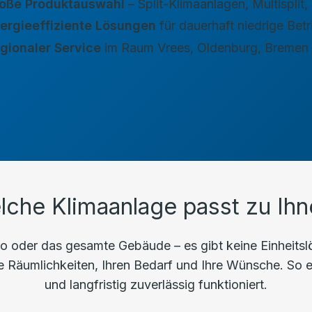
oße Produktauswahl
– Split-Klimaanlagen, Multispli
ergieeffiziente Lösungen
für dauerhaft niedrige Bet
gionaler Service
im Raum Vrees, Oldenburg, Bremen
lche Klimaanlage passt zu Ihn
 oder das gesamte Gebäude – es gibt keine Einheitslös
Räumlichkeiten, Ihren Bedarf und Ihre Wünsche. So erhal
und langfristig zuverlässig funktioniert.