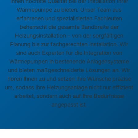
Ihnen höchste Qualität bei der Installation Ihrer
Wärmepumpe zu bieten. Unser Team aus
erfahrenen und spezialisierten Fachleuten
beherrscht die gesamte Bandbreite der
Heizungsinstallation – von der sorgfältigen
Planung bis zur fachgerechten Installation. Wir
sind auch Experten für die Integration von
Wärmepumpen in bestehende Anlagensysteme
und bieten maßgeschneiderte Lösungen an. Wir
hören Ihnen zu und setzen Ihre Wünsche präzise
um, sodass Ihre Heizungsanlage nicht nur effizient
arbeitet, sondern auch auf Ihre Bedürfnisse
angepasst ist.