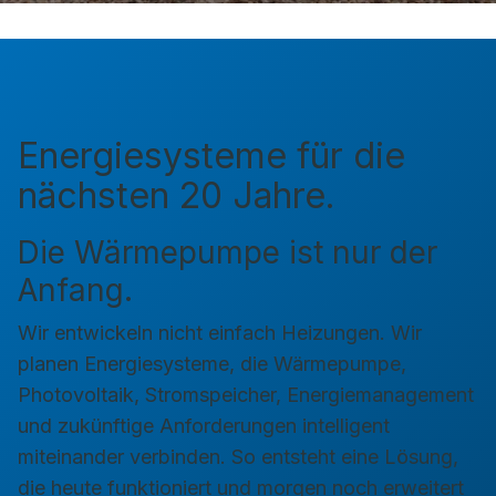
Energiesysteme für die
nächsten 20 Jahre.
Die Wärmepumpe ist nur der
Anfang.
Wir entwickeln nicht einfach Heizungen. Wir
planen Energiesysteme, die Wärmepumpe,
Photovoltaik, Stromspeicher, Energiemanagement
und zukünftige Anforderungen intelligent
miteinander verbinden. So entsteht eine Lösung,
die heute funktioniert und morgen noch erweitert