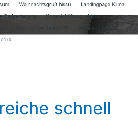
ssum
Weihnachtsgruß hissu
Landingpage Klima
ür Datenschutz 1.6.2026 umschalten
e Badsanierung
Klima & Lüftung - hissu
jou)
Was nur wir haben HI
Weihnachtspost
ecord
eiche schnell