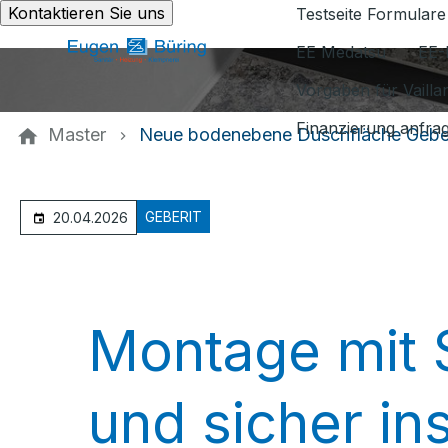
Kontaktieren Sie uns
Testseite Formulare
EE Medatsu
EE-
Vorgaben für Vaill
Finanzierung anfra
Master
Neue bodenebene Duschfläche Geber
GEBERIT
20.04.2026
Montage mit 
und sicher ins