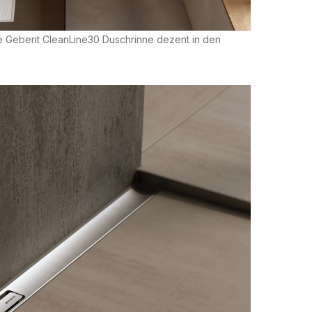
e Geberit CleanLine30 Duschrinne dezent in den