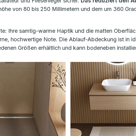
llateur und Fliesenleger sicher.
Das reduziert den A
öhe von 80 bis 250 Millimetern und dem um 360 Grad 
te: Ihre samtig-warme Haptik und die matten Oberfläc
rne, hochwertige Note. Die Ablauf-Abdeckung ist in i
iedenen Größen erhältlich und kann bodeneben installie