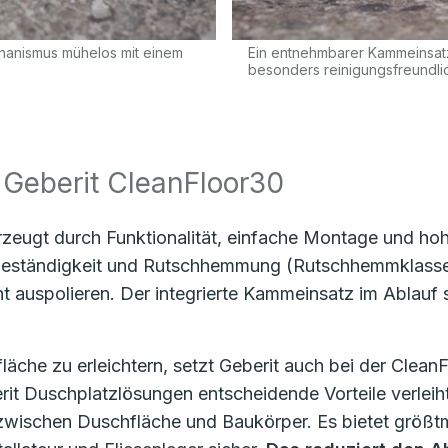
chanismus mühelos mit einem
Ein entnehmbarer Kammeinsatz
besonders reinigungsfreundli
 Geberit CleanFloor30
zeugt durch Funktionalität, einfache Montage und hoh
rbeständigkeit und Rutschhemmung (Rutschhemmklasse B
icht auspolieren. Der integrierte Kammeinsatz im Ablauf
.
äche zu erleichtern, setzt Geberit auch bei der Clea
erit Duschplatzlösungen entscheidende Vorteile verleih
zwischen Duschfläche und Baukörper. Es bietet größtmög