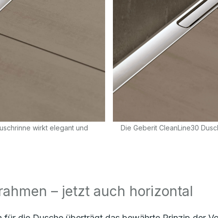
Duschrinne wirkt elegant und
Die Geberit CleanLine30 Dusch
srahmen – jetzt auch horizontal
 für die Dusche überträgt das bewährte Prinzip der Vo