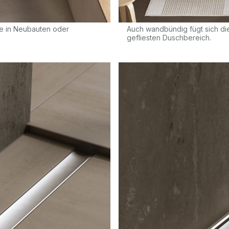
che in Neubauten oder
Auch wandbündig fügt sich di
gefliesten Duschbereich.