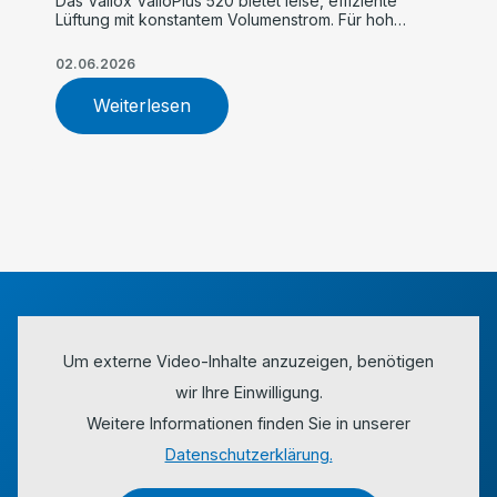
Das Vallox ValloPlus 520 bietet leise, effiziente
Lüftung mit konstantem Volumenstrom. Für hohe
Luftqualität, einfache Inbetriebnahme und
maximalen Komfort im Einfamilienhaus.
02.06.2026
Weiterlesen
Um externe Video-Inhalte anzuzeigen, benötigen
wir Ihre Einwilligung.
Weitere Informationen finden Sie in unserer
Datenschutzerklärung.