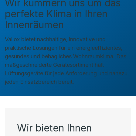
Wir kümmern uns um das
perfekte Klima in Ihren
Innenräumen
Vallox bietet nachhaltige, innovative und
praktische Lösungen für ein energieeffizientes,
gesundes und behagliches Wohnraumklima. Das
maßgeschneiderte Gerätesortiment hält
Lüftungsgeräte für jede Anforderung und nahezu
jeden Einsatzbereich bereit.
Wir bieten Ihnen