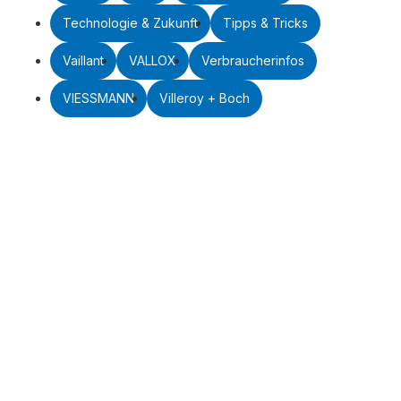
Technologie & Zukunft
Tipps & Tricks
Vaillant
VALLOX
Verbraucherinfos
VIESSMANN
Villeroy + Boch