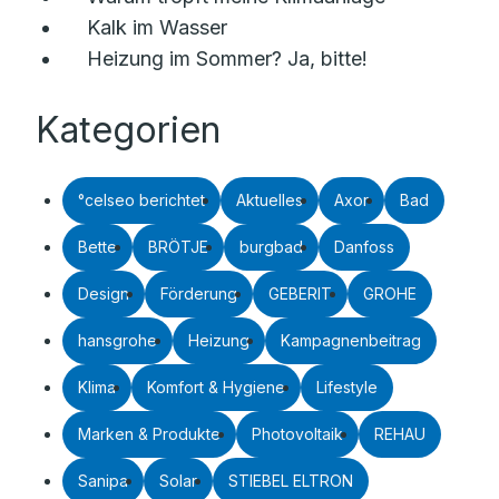
Kalk im Wasser
Heizung im Sommer? Ja, bitte!
Kategorien
°celseo berichtet
Aktuelles
Axor
Bad
Bette
BRÖTJE
burgbad
Danfoss
Design
Förderung
GEBERIT
GROHE
hansgrohe
Heizung
Kampagnenbeitrag
Klima
Komfort & Hygiene
Lifestyle
Marken & Produkte
Photovoltaik
REHAU
Sanipa
Solar
STIEBEL ELTRON