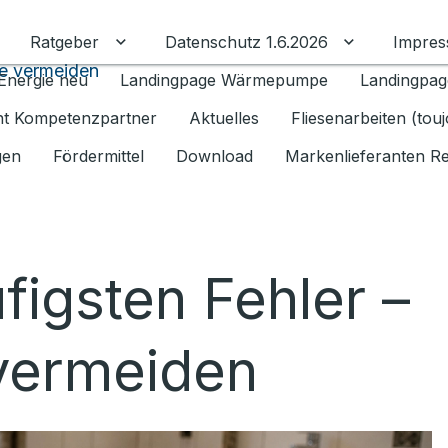
Ratgeber
Datenschutz 1.6.2026
Impre
Untermenü für Ratgeber umschalten
Untermenü f
ie vermeiden
Energie neu
Landingpage Wärmepumpe
Landingpag
ant Kompetenzpartner
Aktuelles
Fliesenarbeiten (tou
gen
Fördermittel
Download
Markenlieferanten R
figsten Fehler –
 vermeiden