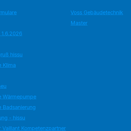
rmulare
Voss Gebäudetechnik
Master
 1.6.2026
ruß hissu
 Klima
neu
e Wärmepumpe
 Badsanierung
ung - hissu
 Vaillant Kompetenzpartner