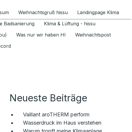
ssum
Weihnachtsgruß hissu
Landingpage Klima
ür Datenschutz 1.6.2026 umschalten
e Badsanierung
Klima & Lüftung - hissu
jou)
Was nur wir haben HI
Weihnachtspost
ecord
Neueste Beiträge
Vaillant aroTHERM perform
Wasserdruck im Haus verstehen
Warum tropft meine Klimaanlage