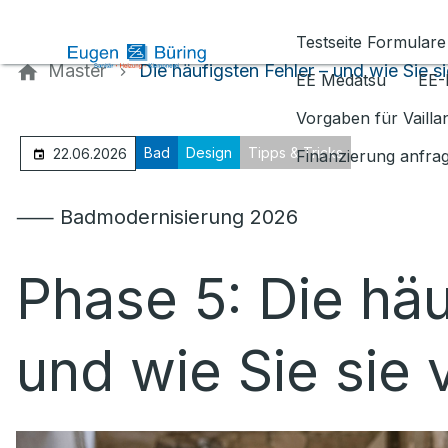
Kontaktieren Sie uns
Testseite Formulare
Master
Die häufigsten Fehler – und wie Sie s
EE Medatsu
EE-
Vorgaben für Vaill
Bad
Design
Tipps & Tricks
22.06.2026
Finanzierung anfra
⸺ Badmodernisierung 2026
Phase 5: Die häu
und wie Sie sie