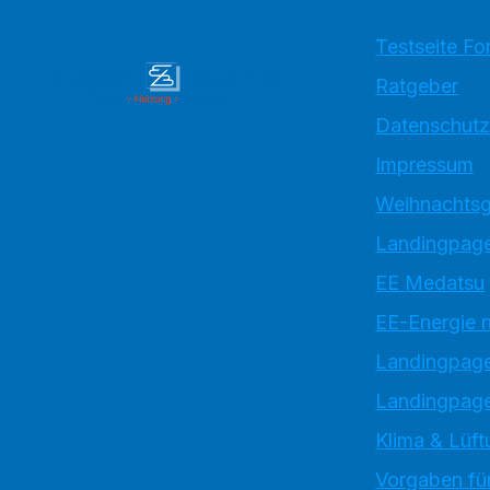
Testseite Fo
Ratgeber
Datenschutz
Impressum
Weihnachtsg
Landingpage
EE Medatsu
EE-Energie 
Landingpag
Landingpage
Klima & Lüft
Vorgaben für