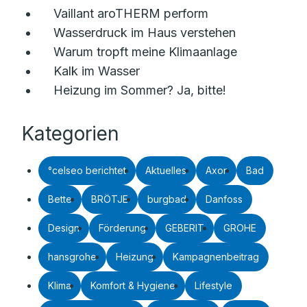
Vaillant aroTHERM perform
Wasserdruck im Haus verstehen
Warum tropft meine Klimaanlage
Kalk im Wasser
Heizung im Sommer? Ja, bitte!
Kategorien
°celseo berichtet
Aktuelles
Axor
Bad
Bette
BRÖTJE
burgbad
Danfoss
Design
Förderung
GEBERIT
GROHE
hansgrohe
Heizung
Kampagnenbeitrag
Klima
Komfort & Hygiene
Lifestyle