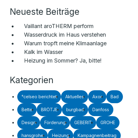
Neueste Beiträge
Vaillant aroTHERM perform
Wasserdruck im Haus verstehen
Warum tropft meine Klimaanlage
Kalk im Wasser
Heizung im Sommer? Ja, bitte!
Kategorien
°celseo berichtet
Aktuelles
Axor
Bad
Bette
BRÖTJE
burgbad
Danfoss
Design
Förderung
GEBERIT
GROHE
hansgrohe
Heizung
Kampagnenbeitrag