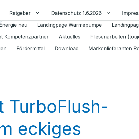
Ratgeber
Datenschutz 1.6.2026
Impre
Untermenü für Ratgeber umschalten
Untermenü f
r
Energie neu
Landingpage Wärmepumpe
Landingpag
ant Kompetenzpartner
Aktuelles
Fliesenarbeiten (tou
gen
Fördermittel
Download
Markenlieferanten R
t TurboFlush-
m eckiges