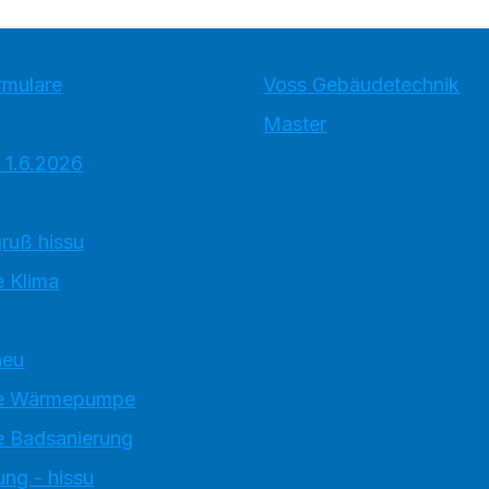
rmulare
Voss Gebäudetechnik
Master
 1.6.2026
ruß hissu
 Klima
neu
e Wärmepumpe
 Badsanierung
ung - hissu