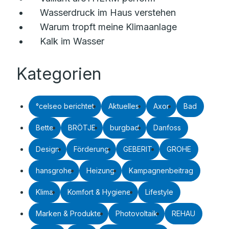
Wasserdruck im Haus verstehen
Warum tropft meine Klimaanlage
Kalk im Wasser
Kategorien
°celseo berichtet
Aktuelles
Axor
Bad
Bette
BRÖTJE
burgbad
Danfoss
Design
Förderung
GEBERIT
GROHE
hansgrohe
Heizung
Kampagnenbeitrag
Klima
Komfort & Hygiene
Lifestyle
Marken & Produkte
Photovoltaik
REHAU