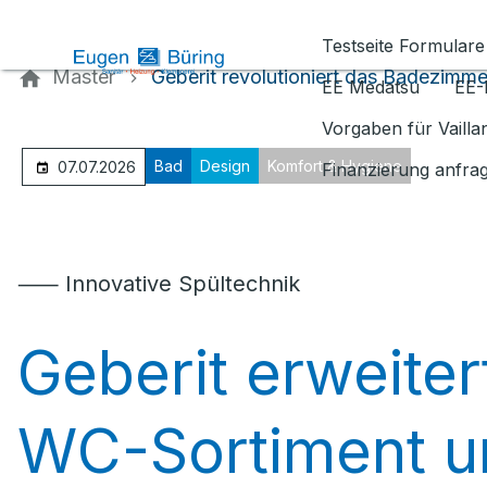
Kontaktieren Sie uns
Testseite Formulare
Master
Geberit revolutioniert das Badezimme
EE Medatsu
EE-
Vorgaben für Vaill
Bad
Design
Komfort & Hygiene
07.07.2026
Finanzierung anfra
⸺ Innovative Spültechnik
Geberit erweiter
WC-Sortiment u