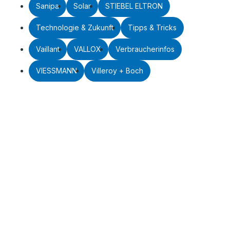
Sanipa
Solar
STIEBEL ELTRON
Technologie & Zukunft
Tipps & Tricks
Vaillant
VALLOX
Verbraucherinfos
VIESSMANN
Villeroy + Boch