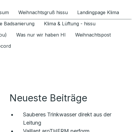
ssum
Weihnachtsgruß hissu
Landingpage Klima
ür Datenschutz 1.6.2026 umschalten
e Badsanierung
Klima & Lüftung - hissu
jou)
Was nur wir haben HI
Weihnachtspost
ecord
Neueste Beiträge
Sauberes Trinkwasser direkt aus der
Leitung
Vaillant aroTHERM perform