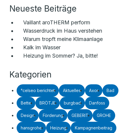
Neueste Beiträge
Vaillant aroTHERM perform
Wasserdruck im Haus verstehen
Warum tropft meine Klimaanlage
Kalk im Wasser
Heizung im Sommer? Ja, bitte!
Kategorien
°celseo berichtet
Aktuelles
Axor
Bad
Bette
BRÖTJE
burgbad
Danfoss
Design
Förderung
GEBERIT
GROHE
hansgrohe
Heizung
Kampagnenbeitrag