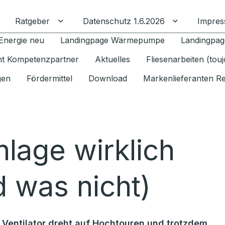
Ratgeber
Datenschutz 1.6.2026
Impre
Untermenü für Ratgeber umschalten
Untermenü f
Energie neu
Landingpage Wärmepumpe
Landingpag
ant Kompetenzpartner
Aktuelles
Fliesenarbeiten (tou
gen
Fördermittel
Download
Markenlieferanten R
lage wirklich
d was nicht)
 Ventilator dreht auf Hochtouren und trotzdem