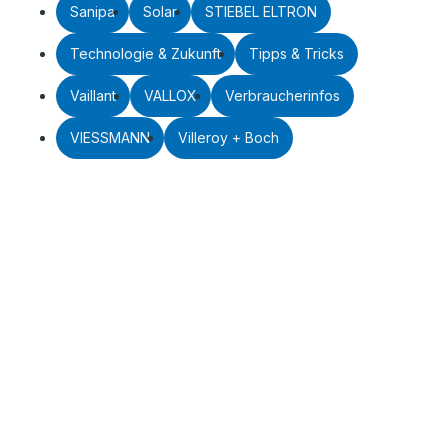
Sanipa
Solar
STIEBEL ELTRON
Technologie & Zukunft
Tipps & Tricks
Vaillant
VALLOX
Verbraucherinfos
VIESSMANN
Villeroy + Boch