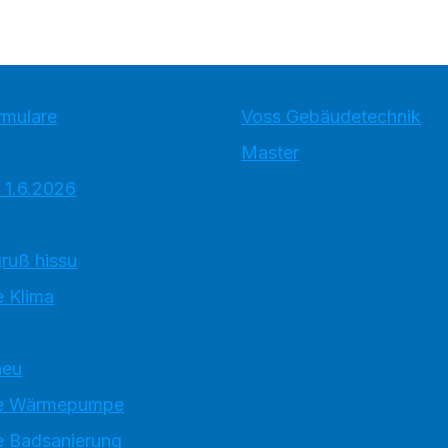
rmulare
Voss Gebäudetechnik
Master
 1.6.2026
ruß hissu
 Klima
neu
e Wärmepumpe
 Badsanierung