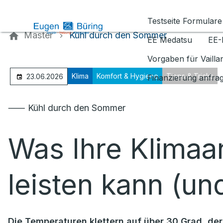
Kontaktieren Sie uns
Testseite Formulare
Master
Kühl durch den Sommer
EE Medatsu
EE-
Vorgaben für Vaill
Klima
Komfort & Hygiene
Tipps & Tricks
23.06.2026
Finanzierung anfra
⸺ Kühl durch den Sommer
Was Ihre Klimaan
leisten kann (un
Die Temperaturen klettern auf über 30 Grad, der