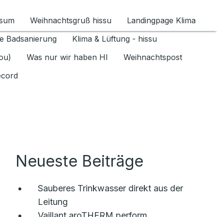
ssum
Weihnachtsgruß hissu
Landingpage Klima
ür Datenschutz 1.6.2026 umschalten
e Badsanierung
Klima & Lüftung - hissu
jou)
Was nur wir haben HI
Weihnachtspost
ecord
Neueste Beiträge
Sauberes Trinkwasser direkt aus der
Leitung
Vaillant aroTHERM perform