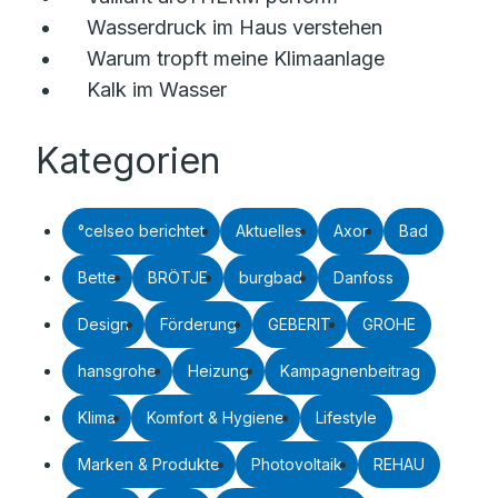
Wasserdruck im Haus verstehen
Warum tropft meine Klimaanlage
Kalk im Wasser
Kategorien
°celseo berichtet
Aktuelles
Axor
Bad
Bette
BRÖTJE
burgbad
Danfoss
Design
Förderung
GEBERIT
GROHE
hansgrohe
Heizung
Kampagnenbeitrag
Klima
Komfort & Hygiene
Lifestyle
Marken & Produkte
Photovoltaik
REHAU