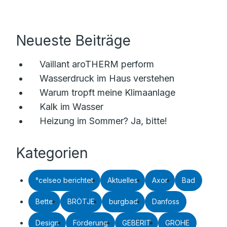
Neueste Beiträge
Vaillant aroTHERM perform
Wasserdruck im Haus verstehen
Warum tropft meine Klimaanlage
Kalk im Wasser
Heizung im Sommer? Ja, bitte!
Kategorien
°celseo berichtet
Aktuelles
Axor
Bad
Bette
BRÖTJE
burgbad
Danfoss
Design
Förderung
GEBERIT
GROHE