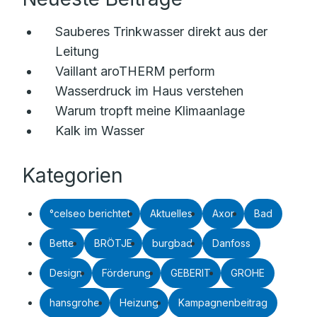
Sauberes Trinkwasser direkt aus der
Leitung
Vaillant aroTHERM perform
Wasserdruck im Haus verstehen
Warum tropft meine Klimaanlage
Kalk im Wasser
Kategorien
°celseo berichtet
Aktuelles
Axor
Bad
Bette
BRÖTJE
burgbad
Danfoss
Design
Förderung
GEBERIT
GROHE
hansgrohe
Heizung
Kampagnenbeitrag