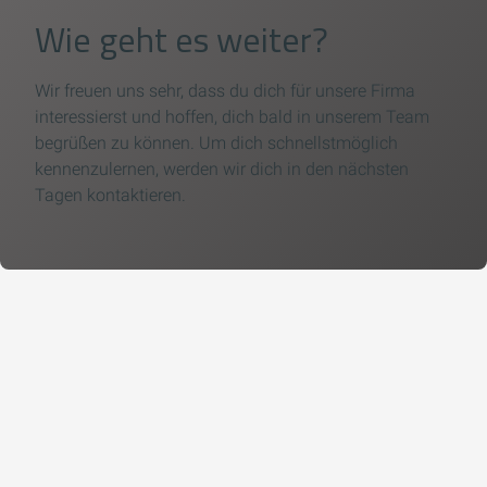
Wie geht es weiter?
Wir freuen uns sehr, dass du dich für unsere Firma
interessierst und hoffen, dich bald in unserem Team
begrüßen zu können. Um dich schnellstmöglich
kennenzulernen, werden wir dich in den nächsten
Tagen kontaktieren.