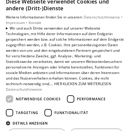
Diese Webseite verwendet Cookies und
Unsere Bereiche
andere (Dritt-)Dienste
Privatkunden
Weitere Informationen finden Sie in unseren:
Datenschutzhinweise •
Gewerbekunden
Impressum •
Kontakt
Karriere
Wir und auch Dritte verwenden auf unserer Webseite
Technologien, mit Hilfe derer Informationen auf dem Endgerät
Unternehmen
gespeichert werden bzw. auf solche Informationen auf dem Endgerät
Kontakt
zugegriffen werden, z.B. Cookies. Ihre personenbezogenen Daten
werden von uns und den eingebundenen Partnern gespeichert und
für verschiedene Zwecke, ggf. Analyse-, Marketing- und
Statistikzwecke verarbeitet, damit wir unseren Webseitenbesuchern
personalisierte Anzeigen oder Inhalte bereitstellen, Funktionen für
soziale Medien anbieten und Informationen über deren Interessen
und das Nutzerverhalten erhalten können. Cookies, die nicht
technisch-notwendig sind,... HIER KLICKEN ZUM WEITERLESEN
Datenschutzhinweise
NOTWENDIGE COOKIES
PERFORMANCE
TARGETING
FUNKTIONALITÄT
DETAILS ANZEIGEN