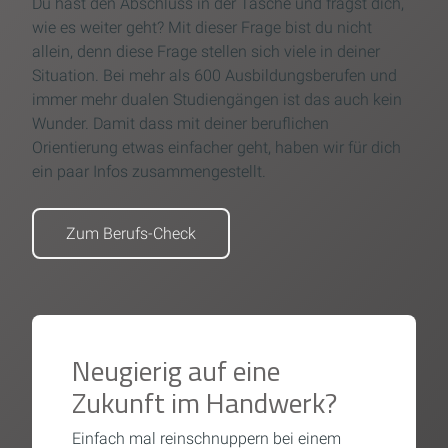
Du hast den Abschluss in der Tasche und fragst dich,
wie es weiter geht? Mit dieser Frage bist du nicht
allein, denn diese Frage stellen sich viele in deiner
Situation. Bei mehr als 600 Ausbildungsberufen und
immer mehr dualen Studiengängen ist das auch kein
Wunder. Damit dass mit deiner beruflichen
Orientierung etwas einfacher geht, haben wir für dich
ein paar Infos zusammengestellt.
Zum Berufs-Check
Neugierig auf eine
Zukunft im Handwerk?
Einfach mal reinschnuppern bei einem