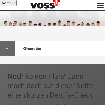
Kontakt
Klimaretter
Noch keinen Plan? Dann
mach doch auf dieser Seite
einen kurzen Berufs-Check!