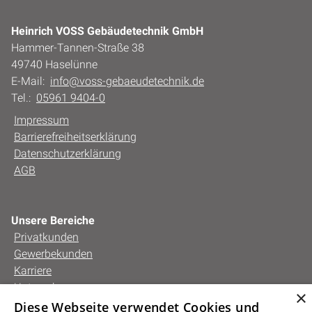
Heinrich VOSS Gebäudetechnik GmbH
Hammer-Tannen-Straße 38
49740 Haselünne
E-Mail:
info@voss-gebaeudetechnik.de
Tel.:
05961 9404-0
Impressum
Barrierefreiheitserklärung
Datenschutzerklärung
AGB
Unsere Bereiche
Privatkunden
Gewerbekunden
Karriere
Unternehmen
×
Kontakt
Diese Webseite verwendet Cookies und