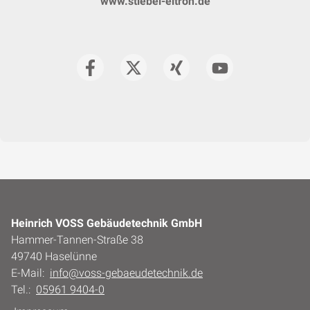
www.stiebel-eltron.de
Heinrich VOSS Gebäudetechnik GmbH
Hammer-Tannen-Straße 38
49740 Haselünne
E-Mail:
info@voss-gebaeudetechnik.de
Tel.:
05961 9404-0