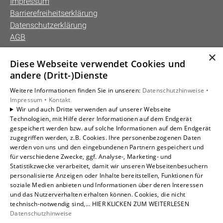
Impressum
Barrierefreiheitserklärung
Datenschutzerklärung
AGB
×
Diese Webseite verwendet Cookies und
Unsere Bereiche
andere (Dritt-)Dienste
Privatkunden
Weitere Informationen finden Sie in unseren:
Datenschutzhinweise •
Gewerbekunden
Impressum •
Kontakt
Karriere
Wir und auch Dritte verwenden auf unserer Webseite
Technologien, mit Hilfe derer Informationen auf dem Endgerät
Unternehmen
gespeichert werden bzw. auf solche Informationen auf dem Endgerät
Kontakt
zugegriffen werden, z.B. Cookies. Ihre personenbezogenen Daten
werden von uns und den eingebundenen Partnern gespeichert und
für verschiedene Zwecke, ggf. Analyse-, Marketing- und
Statistikzwecke verarbeitet, damit wir unseren Webseitenbesuchern
personalisierte Anzeigen oder Inhalte bereitstellen, Funktionen für
soziale Medien anbieten und Informationen über deren Interessen
und das Nutzerverhalten erhalten können. Cookies, die nicht
technisch-notwendig sind,... HIER KLICKEN ZUM WEITERLESEN
Datenschutzhinweise