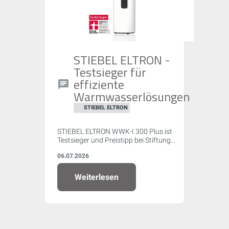
STIEBEL ELTRON -
Testsieger für
effiziente
Warmwasserlösungen
STIEBEL ELTRON
STIEBEL ELTRON WWK-I 300 Plus ist
Testsieger und Preistipp bei Stiftung
Warentest (07/2026) mit Note „Sehr gut"
06.07.2026
(1,5) – Spitzenwert bei Effizienz (COP
4,06) und leisester Betrieb im Test.
Weiterlesen