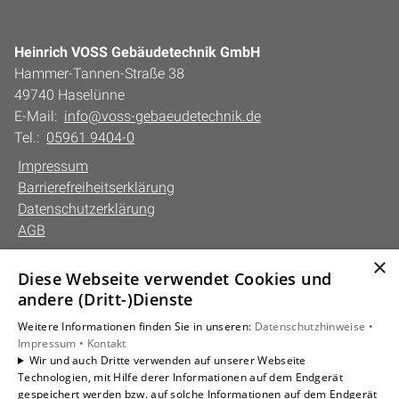
Heinrich VOSS Gebäudetechnik GmbH
Hammer-Tannen-Straße 38
49740 Haselünne
E-Mail:
info@voss-gebaeudetechnik.de
Tel.:
05961 9404-0
Impressum
Barrierefreiheitserklärung
Datenschutzerklärung
AGB
×
Diese Webseite verwendet Cookies und
Unsere Bereiche
andere (Dritt-)Dienste
Privatkunden
Weitere Informationen finden Sie in unseren:
Datenschutzhinweise •
Gewerbekunden
Impressum •
Kontakt
Karriere
Wir und auch Dritte verwenden auf unserer Webseite
Technologien, mit Hilfe derer Informationen auf dem Endgerät
Unternehmen
gespeichert werden bzw. auf solche Informationen auf dem Endgerät