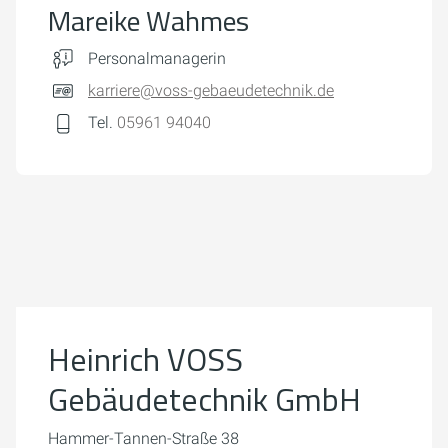
Mareike Wahmes
Personalmanagerin
karriere@voss-gebaeudetechnik.de
Tel.
05961 94040
Um externe Karten-Inhalte anzuzeigen, benötigen wir
Ihre Einwilligung.
Weitere Informationen finden Sie in unserer
Datenschutzerklärung.
Heinrich VOSS
Cookie-Einstellungen öffnen
Gebäudetechnik GmbH
Hammer-Tannen-Straße 38