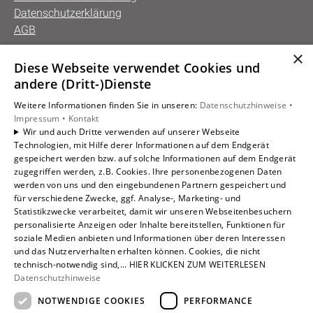
Datenschutzerklärung
AGB
×
Diese Webseite verwendet Cookies und
Unsere Bereiche
andere (Dritt-)Dienste
Privatkunden
Weitere Informationen finden Sie in unseren:
Datenschutzhinweise •
Gewerbekunden
Impressum •
Kontakt
Karriere
Wir und auch Dritte verwenden auf unserer Webseite
Technologien, mit Hilfe derer Informationen auf dem Endgerät
Unternehmen
gespeichert werden bzw. auf solche Informationen auf dem Endgerät
Kontakt
zugegriffen werden, z.B. Cookies. Ihre personenbezogenen Daten
werden von uns und den eingebundenen Partnern gespeichert und
für verschiedene Zwecke, ggf. Analyse-, Marketing- und
Statistikzwecke verarbeitet, damit wir unseren Webseitenbesuchern
personalisierte Anzeigen oder Inhalte bereitstellen, Funktionen für
soziale Medien anbieten und Informationen über deren Interessen
und das Nutzerverhalten erhalten können. Cookies, die nicht
technisch-notwendig sind,... HIER KLICKEN ZUM WEITERLESEN
Datenschutzhinweise
NOTWENDIGE COOKIES
PERFORMANCE