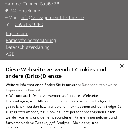
Hammer-Tannen-Straße 38
49740 Haselünne
E-Mail:
info@voss-gebaeudetechnik.de
Tel.:
05961 9404-0
Impressum
Barrierefreiheitserklärung
Datenschutzerklärung
AGB
×
Diese Webseite verwendet Cookies und
Unsere Bereiche
andere (Dritt-)Dienste
Privatkunden
Weitere Informationen finden Sie in unseren:
Datenschutzhinweise •
Gewerbekunden
Impressum •
Kontakt
Karriere
Wir und auch Dritte verwenden auf unserer Webseite
Technologien, mit Hilfe derer Informationen auf dem Endgerät
Unternehmen
gespeichert werden bzw. auf solche Informationen auf dem Endgerät
Kontakt
zugegriffen werden, z.B. Cookies. Ihre personenbezogenen Daten
werden von uns und den eingebundenen Partnern gespeichert und
für verschiedene Zwecke, ggf. Analyse-, Marketing- und