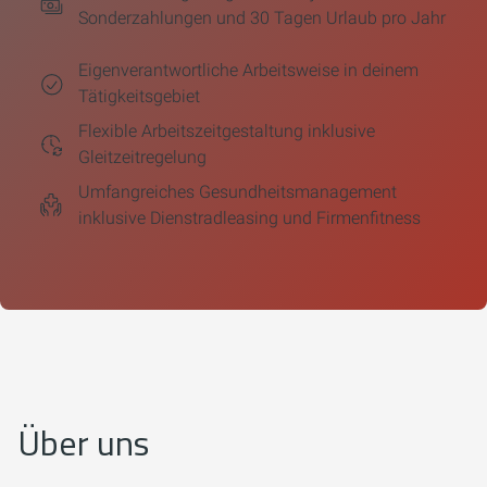
Sonderzahlungen und 30 Tagen Urlaub pro Jahr
Eigenverantwortliche Arbeitsweise in deinem
Tätigkeitsgebiet
Flexible Arbeitszeitgestaltung inklusive
Gleitzeitregelung
Umfangreiches Gesundheitsmanagement
inklusive Dienstradleasing und Firmenfitness
Über uns