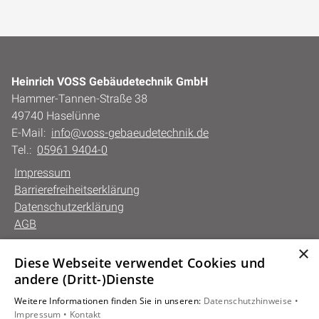
Heinrich VOSS Gebäudetechnik GmbH
Hammer-Tannen-Straße 38
49740 Haselünne
E-Mail:
info@voss-gebaeudetechnik.de
Tel.:
05961 9404-0
Impressum
Barrierefreiheitserklärung
Datenschutzerklärung
AGB
×
Diese Webseite verwendet Cookies und
Unsere Bereiche
andere (Dritt-)Dienste
Privatkunden
Weitere Informationen finden Sie in unseren:
Datenschutzhinweise •
Gewerbekunden
Impressum •
Kontakt