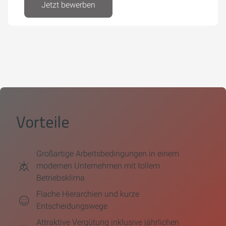
Jetzt bewerben
Vorteile
Großartige Arbeitsbedingungen in einem
modernen Unternehmen mit tollem
Betriebsklima
Flache Hierarchien und kurze
Entscheidungswege
Attraktive Vergütung inklusive jährlichen