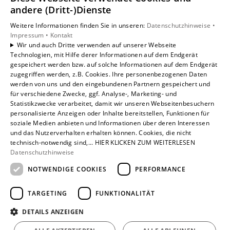
Unsere Bereiche
andere (Dritt-)Dienste
Privatkunden
Weitere Informationen finden Sie in unseren:
Datenschutzhinweise •
Gewerbekunden
Impressum •
Kontakt
Karriere
Wir und auch Dritte verwenden auf unserer Webseite
Technologien, mit Hilfe derer Informationen auf dem Endgerät
Unternehmen
gespeichert werden bzw. auf solche Informationen auf dem Endgerät
Kontakt
zugegriffen werden, z.B. Cookies. Ihre personenbezogenen Daten
werden von uns und den eingebundenen Partnern gespeichert und
für verschiedene Zwecke, ggf. Analyse-, Marketing- und
Statistikzwecke verarbeitet, damit wir unseren Webseitenbesuchern
personalisierte Anzeigen oder Inhalte bereitstellen, Funktionen für
soziale Medien anbieten und Informationen über deren Interessen
und das Nutzerverhalten erhalten können. Cookies, die nicht
technisch-notwendig sind,... HIER KLICKEN ZUM WEITERLESEN
Datenschutzhinweise
NOTWENDIGE COOKIES
PERFORMANCE
TARGETING
FUNKTIONALITÄT
DETAILS ANZEIGEN