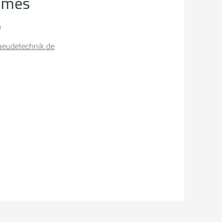
hmes
n
aeudetechnik.de