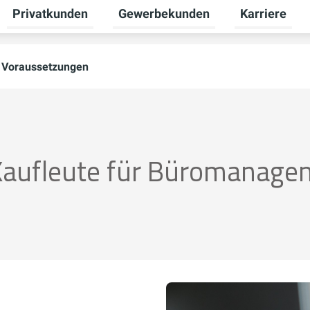
Privatkunden
Gewerbekunden
Karriere
Untermenü für Zukunftsenergie umschalten
Untermenü für Privatkunden umscha
Untermenü fü
 Voraussetzungen
Kaufleute für Büromanage