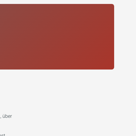
, über
nst