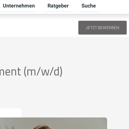
Unternehmen
Ratgeber
Suche
lten
r Gewerbekunden umschalten
Untermenü für Karriere umschalten
Untermenü für Unternehmen umschal
Untermenü für Ratgeb
JETZT BEWERBEN
ment (m/w/d)