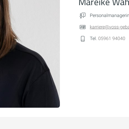
Mareike Wa
Personalmanageri
karriere@voss-geb
Tel.
05961 94040