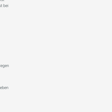
t bei
legen
Neben