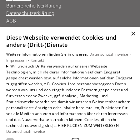
Barrierefreiheitserklärung
Datenschutzerklärung
AGB
×
Diese Webseite verwendet Cookies und
Unsere Bereiche
andere (Dritt-)Dienste
Privatkunden
Weitere Informationen finden Sie in unseren:
Datenschutzhinweise •
Gewerbekunden
Impressum •
Kontakt
Karriere
Wir und auch Dritte verwenden auf unserer Webseite
Technologien, mit Hilfe derer Informationen auf dem Endgerät
Unternehmen
gespeichert werden bzw. auf solche Informationen auf dem Endgerät
Kontakt
zugegriffen werden, z.B. Cookies. Ihre personenbezogenen Daten
werden von uns und den eingebundenen Partnern gespeichert und
für verschiedene Zwecke, ggf. Analyse-, Marketing- und
Statistikzwecke verarbeitet, damit wir unseren Webseitenbesuchern
personalisierte Anzeigen oder Inhalte bereitstellen, Funktionen für
soziale Medien anbieten und Informationen über deren Interessen
und das Nutzerverhalten erhalten können. Cookies, die nicht
technisch-notwendig sind,... HIER KLICKEN ZUM WEITERLESEN
Datenschutzhinweise