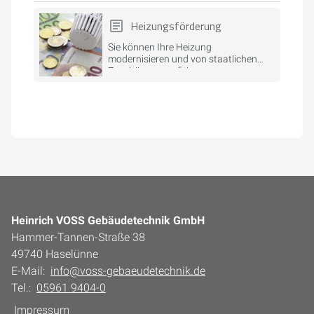
Heizungsförderung
Sie können Ihre Heizung
modernisieren und von staatlichen
Zuschüssen profitieren.
Heinrich VOSS Gebäudetechnik GmbH
Hammer-Tannen-Straße 38
49740 Haselünne
E-Mail:
info@voss-gebaeudetechnik.de
Tel.:
05961 9404-0
Impressum