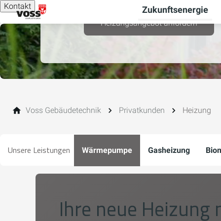
Kontakt
Zukunftsenergie
Heizungsangebot anfordern
Voss Gebäudetechnik
Privatkunden
Heizung
Unsere Leistungen
Wärmepumpe
Gasheizung
Bio
Ihre neue Heizung 