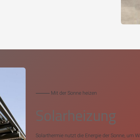
⸻ Mit der Sonne heizen
Solarheizung
Solarthermie nutzt die Energie der Sonne, um 