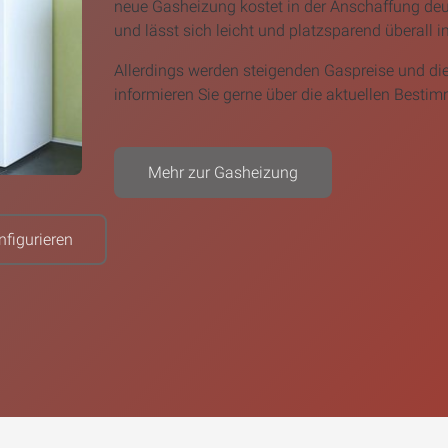
neue Gasheizung kostet in der Anschaffung deut
und lässt sich leicht und platzsparend überall i
Allerdings werden steigenden Gaspreise und di
informieren Sie gerne über die aktuellen Besti
Mehr zur Gasheizung
figurieren