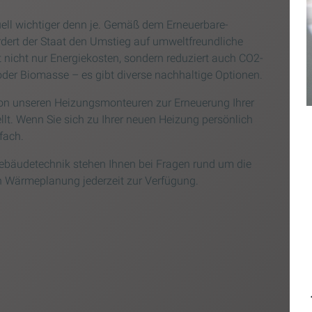
ell wichtiger denn je. Gemäß dem Erneuerbare-
dert der Staat den Umstieg auf umweltfreundliche
nicht nur Energiekosten, sondern reduziert auch CO2-
er Biomasse – es gibt diverse nachhaltige Optionen.
n unseren Heizungsmonteuren zur Erneuerung Ihrer
lt. Wenn Sie sich zu Ihrer neuen Heizung persönlich
fach.
bäudetechnik stehen Ihnen bei Fragen rund um die
 Wärmeplanung jederzeit zur Verfügung.