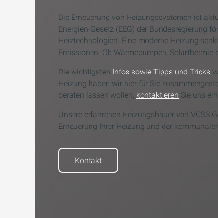
Die Erneuerung von Heizungssystemen ist aktu
Energien-Gesetz (EEG) der Bundesregierung för
Heiztechnologien. Eine moderne Heizung senkt 
Emissionen. Ob Wärmepumpen, Solarthermie od
Die wichtigsten
Infos sowie Tipps und Tricks
vo
Heizung haben wir hier für Sie zusammengestel
beraten lassen wollen,
kontaktieren
Sie uns ein
Unsere erfahrenen Heizungsbauer von VOSS Ge
Erneuerung Ihrer Heizung und der kommunalen
Kontakt