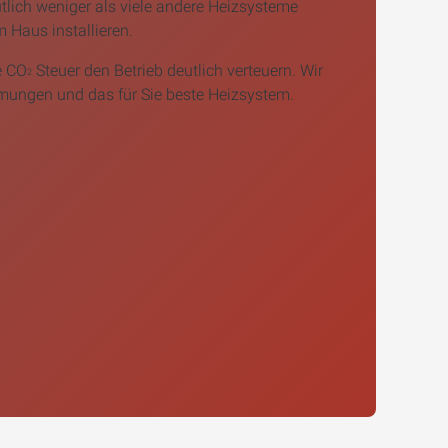
lich weniger als viele andere Heizsysteme
m Haus installieren.
e CO
Steuer den Betrieb deutlich verteuern. Wir
2
mmungen und das für Sie beste Heizsystem.