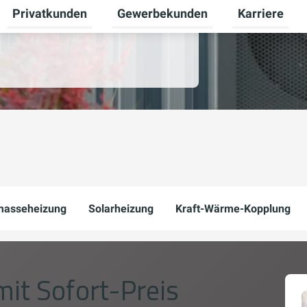
Privatkunden
Gewerbekunden
Karriere
Untermenü für Zukunftsenergie umschalten
Untermenü für Privatkunden umscha
Untermenü fü
masseheizung
Solarheizung
Kraft-Wärme-Kopplung
mit Sofort-Preis