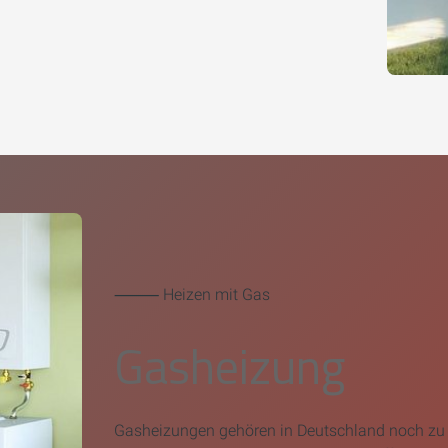
⸻ Heizen mit Gas
Gasheizung
Gasheizungen gehören in Deutschland noch zu 