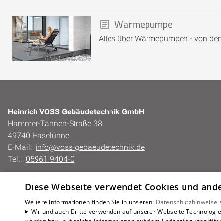
Wärmepumpe
Alles über Wärmepumpen - von den
Heinrich VOSS Gebäudetechnik GmbH
Hammer-Tannen-Straße 38
49740 Haselünne
E-Mail:
info@voss-gebaeudetechnik.de
Tel.:
05961 9404-0
Impressum
Diese Webseite verwendet Cookies und ander
Barrierefreiheitserklärung
Datenschutzerklärung
Weitere Informationen finden Sie in unseren:
Datenschutzhinweise 
Wir und auch Dritte verwenden auf unserer Webseite Technologien
AGB
werden bzw. auf solche Informationen auf dem Endgerät zugegriffe