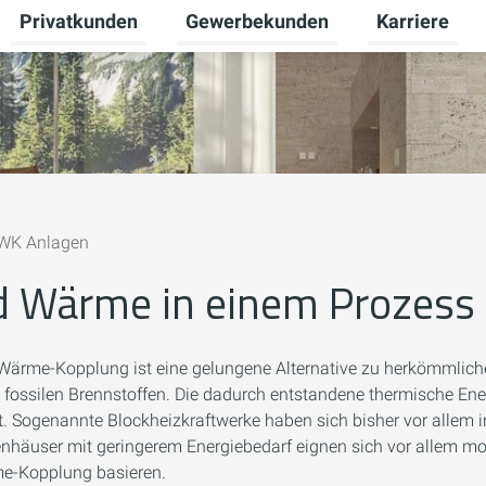
Privatkunden
Gewerbekunden
Karriere
Untermenü für Zukunftsenergie umschalten
Untermenü für Privatkunden umscha
Untermenü fü
WK Anlagen
d Wärme in einem Prozess
-Wärme-Kopplung ist eine gelungene Alternative zu herkömmlic
fossilen Brennstoffen. Die dadurch entstandene thermische Ene
Sogenannte Blockheizkraftwerke haben sich bisher vor allem i
enhäuser mit geringerem Energiebedarf eignen sich vor allem m
rme-Kopplung basieren.