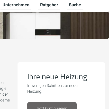
Unternehmen
Ratgeber
Suche
lten
r Gewerbekunden umschalten
Untermenü für Karriere umschalten
Untermenü für Unternehmen umschal
Untermenü für Ratgeb
Ihre neue Heizung
hen
In wenigen Schritten zur neuen
rgie
Heizung.
n der
oderne
Jetzt konfigurieren!