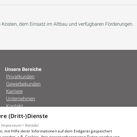
 Kosten, dem Einsatz im Altbau und verfügbaren Förderungen.
Unsere Bereiche
Privatkunden
Gewerbekunden
Karriere
Unternehmen
Kontakt
e (Dritt-)Dienste
•
Impressum •
Kontakt
, mit Hilfe derer Informationen auf dem Endgerät gespeichert
n werden, z.B. Cookies. Ihre personenbezogenen Daten werden von