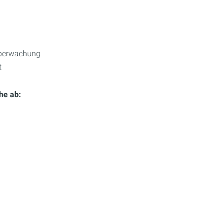
überwachung
t
he ab: