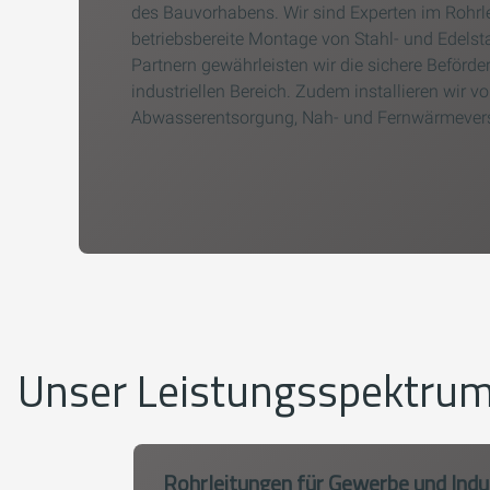
des Bauvorhabens. Wir sind Experten im Rohr
betriebsbereite Montage von Stahl- und Edel
Partnern gewährleisten wir die sichere Beförd
industriellen Bereich. Zudem installieren wir 
Abwasserentsorgung, Nah- und Fernwärmever
Unser Leistungsspektru
Rohrleitungen für Gewerbe und Indu