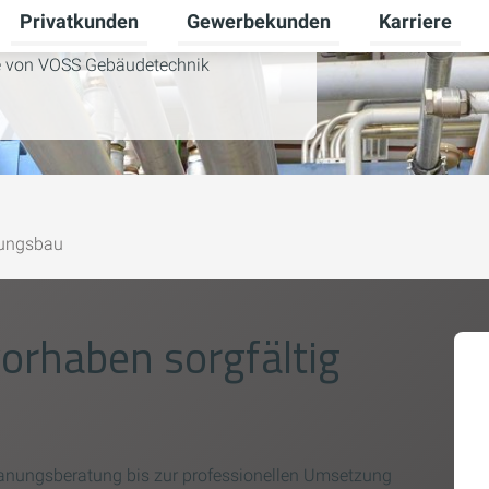
Privatkunden
Gewerbekunden
Karriere
Untermenü für Zukunftsenergie umschalten
Untermenü für Privatkunden umscha
Untermenü fü
se von VOSS Gebäudetechnik
tungsbau
vorhaben sorgfältig
lanungsberatung bis zur professionellen Umsetzung