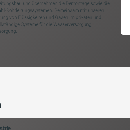
leitungsbau und übernehmen die Demontage sowie die
stahl-Rohrleitungssystemen. Gemeinsam mit unseren
erung von Flüssigkeiten und Gasen im privaten und
vollständige Systeme für die Wasserversorgung,
sorgung.
m
strie