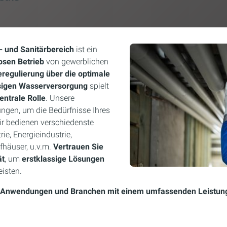
- und Sanitärbereich
ist ein
osen Betrieb
von gewerblichen
regulierung über die optimale
ssigen Wasserversorgung
spielt
entrale Rolle
. Unsere
ngen, um die Bedürfnisse Ihres
ir bedienen verschiedenste
ie, Energieindustrie,
häuser, u.v.m.
Vertrauen Sie
ät
, um
erstklassige Lösungen
isten.
lle Anwendungen und Branchen mit einem umfassenden Leistun