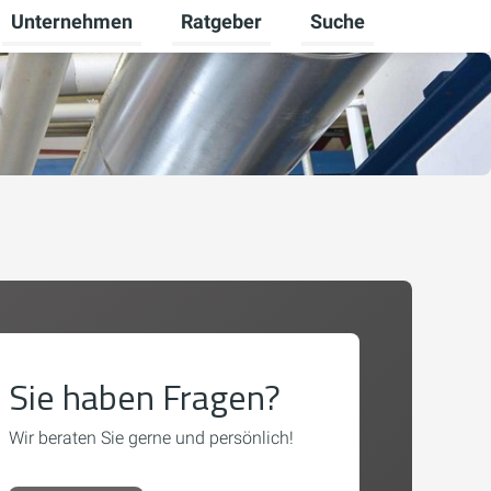
Unternehmen
Ratgeber
Suche
lten
r Gewerbekunden umschalten
Untermenü für Karriere umschalten
Untermenü für Unternehmen umschal
Untermenü für Ratgeb
Sie haben Fragen?
Wir beraten Sie gerne und persönlich!