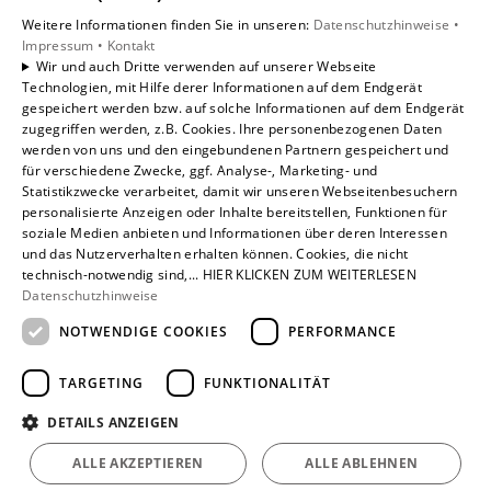
Privatkunden
Weitere Informationen finden Sie in unseren:
Datenschutzhinweise •
Gewerbekunden
Impressum •
Kontakt
Karriere
Wir und auch Dritte verwenden auf unserer Webseite
Technologien, mit Hilfe derer Informationen auf dem Endgerät
Unternehmen
gespeichert werden bzw. auf solche Informationen auf dem Endgerät
Kontakt
zugegriffen werden, z.B. Cookies. Ihre personenbezogenen Daten
werden von uns und den eingebundenen Partnern gespeichert und
für verschiedene Zwecke, ggf. Analyse-, Marketing- und
Statistikzwecke verarbeitet, damit wir unseren Webseitenbesuchern
personalisierte Anzeigen oder Inhalte bereitstellen, Funktionen für
soziale Medien anbieten und Informationen über deren Interessen
und das Nutzerverhalten erhalten können. Cookies, die nicht
technisch-notwendig sind,... HIER KLICKEN ZUM WEITERLESEN
Datenschutzhinweise
NOTWENDIGE COOKIES
PERFORMANCE
TARGETING
FUNKTIONALITÄT
DETAILS ANZEIGEN
ALLE AKZEPTIEREN
ALLE ABLEHNEN