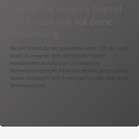
Werde Teil unseres Teams!
Wir freuen uns auf deine
Bewerbung.
Bei uns findest du den zukunftssicheren Job, der zu dir
passt. Es erwarten dich spannende Projekte,
herausfordernde Aufgaben und attraktive
Rahmenbedingungen. Klick dich einfach durch unsere
Stellen und bewirb dich in wenigen Minuten über unser
Bewerbungstool.