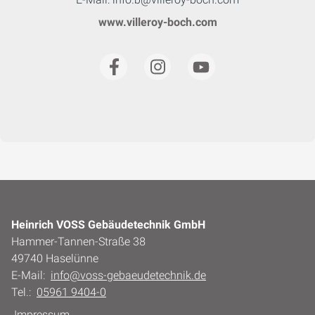
www.villeroy-boch.com
Heinrich VOSS Gebäudetechnik GmbH
Hammer-Tannen-Straße 38
49740 Haselünne
E-Mail:
info@voss-gebaeudetechnik.de
Tel.:
05961 9404-0
Impressum