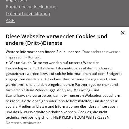
Barrierefreiheitserklärung
Datenschutzerklärung
AGB
×
Diese Webseite verwendet Cookies und
Unsere Bereiche
andere (Dritt-)Dienste
Privatkunden
Weitere Informationen finden Sie in unseren:
Datenschutzhinweise •
Gewerbekunden
Impressum •
Kontakt
Karriere
Wir und auch Dritte verwenden auf unserer Webseite
Technologien, mit Hilfe derer Informationen auf dem Endgerät
Unternehmen
gespeichert werden bzw. auf solche Informationen auf dem Endgerät
Kontakt
zugegriffen werden, z.B. Cookies. Ihre personenbezogenen Daten
werden von uns und den eingebundenen Partnern gespeichert und
für verschiedene Zwecke, ggf. Analyse-, Marketing- und
Statistikzwecke verarbeitet, damit wir unseren Webseitenbesuchern
personalisierte Anzeigen oder Inhalte bereitstellen, Funktionen für
soziale Medien anbieten und Informationen über deren Interessen
und das Nutzerverhalten erhalten können. Cookies, die nicht
technisch-notwendig sind,... HIER KLICKEN ZUM WEITERLESEN
Datenschutzhinweise