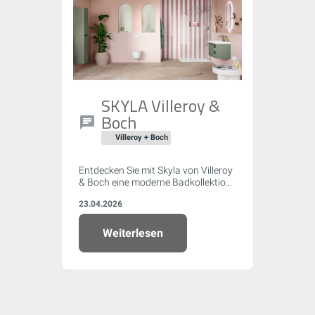
SKYLA Villeroy &
Boch
Villeroy + Boch
Entdecken Sie mit Skyla von Villeroy
& Boch eine moderne Badkollektion,
die mit sanften Rundungen, klaren
23.04.2026
Kanten und asymmetrischer
Formensprache überzeugt. Flexible
Farb- und Größenoptionen,
Weiterlesen
innovative Armaturen und
nachhaltige WC-Technologie
machen Skyla zur idealen Wahl für
Ihr individuelles Traumbad.