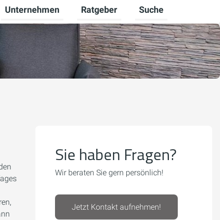
Unternehmen
Ratgeber
Suche
lten
r Gewerbekunden umschalten
Untermenü für Karriere umschalten
Untermenü für Unternehmen umschal
Untermenü für Ratgeb
Sie haben Fragen?
 den
Wir beraten Sie gern persönlich!
Tages
ren,
Jetzt Kontakt aufnehmen!
ann