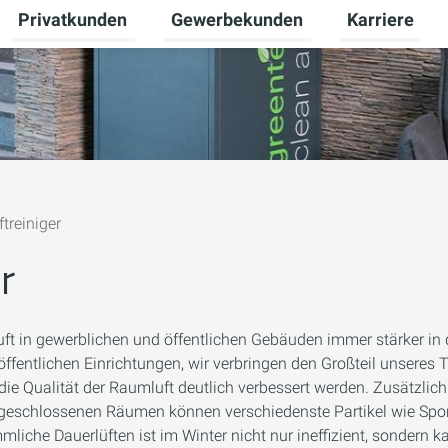
Privatkunden
Gewerbekunden
Karriere
Untermenü für Zukunftsenergie umschalten
Untermenü für Privatkunden umscha
Untermenü fü
ftreiniger
r
uft in gewerblichen und öffentlichen Gebäuden immer stärker in
fentlichen Einrichtungen, wir verbringen den Großteil unseres 
die Qualität der Raumluft deutlich verbessert werden. Zusätzlich
n geschlossenen Räumen können verschiedenste Partikel wie Spo
liche Dauerlüften ist im Winter nicht nur ineffizient, sondern k