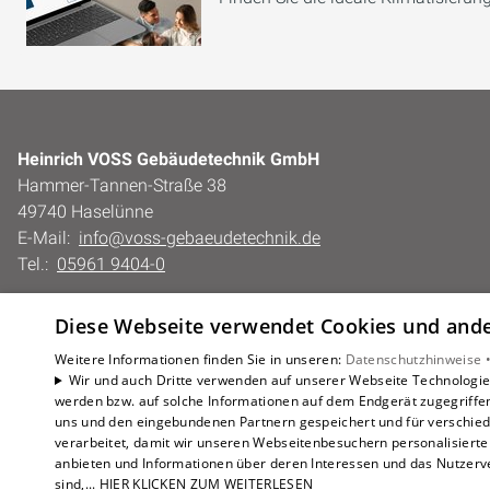
Heinrich VOSS Gebäudetechnik GmbH
Hammer-Tannen-Straße 38
49740 Haselünne
E-Mail:
info@voss-gebaeudetechnik.de
Tel.:
05961 9404-0
Impressum
Diese Webseite verwendet Cookies und ander
Barrierefreiheitserklärung
Datenschutzerklärung
Weitere Informationen finden Sie in unseren:
Datenschutzhinweise 
Wir und auch Dritte verwenden auf unserer Webseite Technologien
AGB
werden bzw. auf solche Informationen auf dem Endgerät zugegriffe
uns und den eingebundenen Partnern gespeichert und für verschiede
verarbeitet, damit wir unseren Webseitenbesuchern personalisierte 
anbieten und Informationen über deren Interessen und das Nutzerve
sind,... HIER KLICKEN ZUM WEITERLESEN