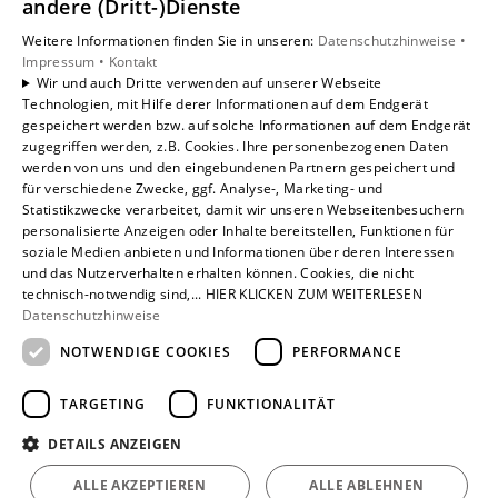
Unsere Bereiche
andere (Dritt-)Dienste
Privatkunden
Weitere Informationen finden Sie in unseren:
Datenschutzhinweise •
Gewerbekunden
Impressum •
Kontakt
Karriere
Wir und auch Dritte verwenden auf unserer Webseite
Technologien, mit Hilfe derer Informationen auf dem Endgerät
Unternehmen
gespeichert werden bzw. auf solche Informationen auf dem Endgerät
Kontakt
zugegriffen werden, z.B. Cookies. Ihre personenbezogenen Daten
werden von uns und den eingebundenen Partnern gespeichert und
für verschiedene Zwecke, ggf. Analyse-, Marketing- und
Statistikzwecke verarbeitet, damit wir unseren Webseitenbesuchern
personalisierte Anzeigen oder Inhalte bereitstellen, Funktionen für
soziale Medien anbieten und Informationen über deren Interessen
und das Nutzerverhalten erhalten können. Cookies, die nicht
technisch-notwendig sind,... HIER KLICKEN ZUM WEITERLESEN
Datenschutzhinweise
NOTWENDIGE COOKIES
PERFORMANCE
TARGETING
FUNKTIONALITÄT
DETAILS ANZEIGEN
ALLE AKZEPTIEREN
ALLE ABLEHNEN