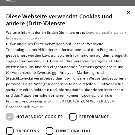
×
Diese Webseite verwendet Cookies und
Unsere Bereiche
andere (Dritt-)Dienste
Privatkunden
Weitere Informationen finden Sie in unseren:
Datenschutzhinweise •
Gewerbekunden
Impressum •
Kontakt
Karriere
Wir und auch Dritte verwenden auf unserer Webseite
Technologien, mit Hilfe derer Informationen auf dem Endgerät
Unternehmen
gespeichert werden bzw. auf solche Informationen auf dem Endgerät
Kontakt
zugegriffen werden, z.B. Cookies. Ihre personenbezogenen Daten
werden von uns und den eingebundenen Partnern gespeichert und
für verschiedene Zwecke, ggf. Analyse-, Marketing- und
Statistikzwecke verarbeitet, damit wir unseren Webseitenbesuchern
personalisierte Anzeigen oder Inhalte bereitstellen, Funktionen für
soziale Medien anbieten und Informationen über deren Interessen
und das Nutzerverhalten erhalten können. Cookies, die nicht
technisch-notwendig sind,... HIER KLICKEN ZUM WEITERLESEN
Datenschutzhinweise
NOTWENDIGE COOKIES
PERFORMANCE
TARGETING
FUNKTIONALITÄT