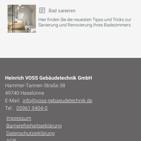
Bad sanieren
Hier finden Sie die neuesten Tipps und Tricks zur
Sanierung und Renovierung Ihres Badezimmers.
Heinrich VOSS Gebäudetechnik GmbH
Hammer-Tannen-Straße 38
49740 Haselünne
E-Mail:
info@voss-gebaeudetechnik.de
Tel.:
05961 9404-0
Impressum
Barrierefreiheitserklärung
Datenschutzerklärung
AGB