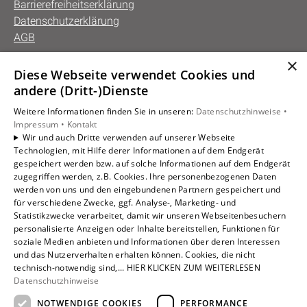
Barrierefreiheitserklärung
Datenschutzerklärung
AGB
×
Diese Webseite verwendet Cookies und
Unsere Bereiche
andere (Dritt-)Dienste
Privatkunden
Weitere Informationen finden Sie in unseren:
Datenschutzhinweise •
Gewerbekunden
Impressum •
Kontakt
Karriere
Wir und auch Dritte verwenden auf unserer Webseite
Technologien, mit Hilfe derer Informationen auf dem Endgerät
Unternehmen
gespeichert werden bzw. auf solche Informationen auf dem Endgerät
Kontakt
zugegriffen werden, z.B. Cookies. Ihre personenbezogenen Daten
werden von uns und den eingebundenen Partnern gespeichert und
für verschiedene Zwecke, ggf. Analyse-, Marketing- und
Statistikzwecke verarbeitet, damit wir unseren Webseitenbesuchern
personalisierte Anzeigen oder Inhalte bereitstellen, Funktionen für
soziale Medien anbieten und Informationen über deren Interessen
und das Nutzerverhalten erhalten können. Cookies, die nicht
technisch-notwendig sind,... HIER KLICKEN ZUM WEITERLESEN
Datenschutzhinweise
NOTWENDIGE COOKIES
PERFORMANCE