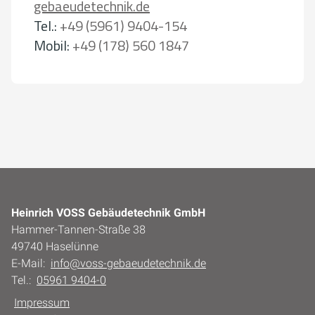
gebaeudetechnik.de
Tel.:
+49 (5961) 9404-154
Mobil:
+49 (178) 560 1847
Heinrich VOSS Gebäudetechnik GmbH
Hammer-Tannen-Straße 38
49740 Haselünne
E-Mail:
info@voss-gebaeudetechnik.de
Tel.:
05961 9404-0
Impressum