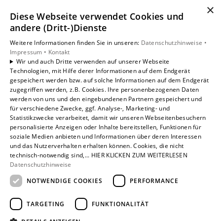
×
Diese Webseite verwendet Cookies und
Unsere Bereiche
andere (Dritt-)Dienste
Privatkunden
Weitere Informationen finden Sie in unseren:
Datenschutzhinweise •
Gewerbekunden
Impressum •
Kontakt
Karriere
Wir und auch Dritte verwenden auf unserer Webseite
Technologien, mit Hilfe derer Informationen auf dem Endgerät
Unternehmen
gespeichert werden bzw. auf solche Informationen auf dem Endgerät
Kontakt
zugegriffen werden, z.B. Cookies. Ihre personenbezogenen Daten
werden von uns und den eingebundenen Partnern gespeichert und
für verschiedene Zwecke, ggf. Analyse-, Marketing- und
Statistikzwecke verarbeitet, damit wir unseren Webseitenbesuchern
personalisierte Anzeigen oder Inhalte bereitstellen, Funktionen für
soziale Medien anbieten und Informationen über deren Interessen
und das Nutzerverhalten erhalten können. Cookies, die nicht
technisch-notwendig sind,... HIER KLICKEN ZUM WEITERLESEN
Datenschutzhinweise
NOTWENDIGE COOKIES
PERFORMANCE
TARGETING
FUNKTIONALITÄT