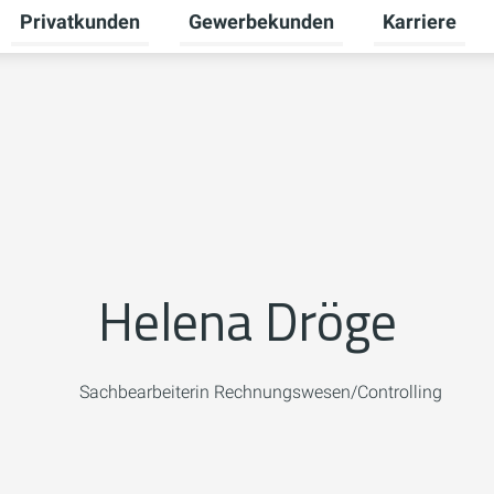
Privatkunden
Gewerbekunden
Karriere
Untermenü für Zukunftsenergie umschalten
Untermenü für Privatkunden umscha
Untermenü fü
Helena Dröge
Sachbearbeiterin Rechnungswesen/Controlling