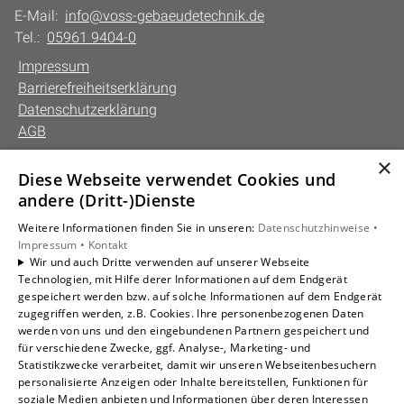
E-Mail:
info@voss-gebaeudetechnik.de
Tel.:
05961 9404-0
Impressum
Barrierefreiheitserklärung
Datenschutzerklärung
AGB
×
Diese Webseite verwendet Cookies und
Unsere Bereiche
andere (Dritt-)Dienste
Privatkunden
Weitere Informationen finden Sie in unseren:
Datenschutzhinweise •
Gewerbekunden
Impressum •
Kontakt
Karriere
Wir und auch Dritte verwenden auf unserer Webseite
Technologien, mit Hilfe derer Informationen auf dem Endgerät
Unternehmen
gespeichert werden bzw. auf solche Informationen auf dem Endgerät
Kontakt
zugegriffen werden, z.B. Cookies. Ihre personenbezogenen Daten
werden von uns und den eingebundenen Partnern gespeichert und
für verschiedene Zwecke, ggf. Analyse-, Marketing- und
Statistikzwecke verarbeitet, damit wir unseren Webseitenbesuchern
personalisierte Anzeigen oder Inhalte bereitstellen, Funktionen für
soziale Medien anbieten und Informationen über deren Interessen