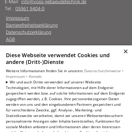
E-Mail:
info@voss-gebaeudetechnik.de
Tel.:
05961 9404-0
Impressum
Barrierefreiheitserklärung
Datenschutzerklärung
AGB
×
Diese Webseite verwendet Cookies und
Unsere Bereiche
andere (Dritt-)Dienste
Privatkunden
Weitere Informationen finden Sie in unseren:
Datenschutzhinweise •
Gewerbekunden
Impressum •
Kontakt
Karriere
Wir und auch Dritte verwenden auf unserer Webseite
Technologien, mit Hilfe derer Informationen auf dem Endgerät
Unternehmen
gespeichert werden bzw. auf solche Informationen auf dem Endgerät
Kontakt
zugegriffen werden, z.B. Cookies. Ihre personenbezogenen Daten
werden von uns und den eingebundenen Partnern gespeichert und
für verschiedene Zwecke, ggf. Analyse-, Marketing- und
Statistikzwecke verarbeitet, damit wir unseren Webseitenbesuchern
personalisierte Anzeigen oder Inhalte bereitstellen, Funktionen für
soziale Medien anbieten und Informationen über deren Interessen