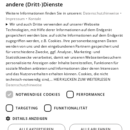
Unsere Bereiche
andere (Dritt-)Dienste
Privatkunden
Weitere Informationen finden Sie in unseren:
Datenschutzhinweise •
Gewerbekunden
Impressum •
Kontakt
Karriere
Wir und auch Dritte verwenden auf unserer Webseite
Technologien, mit Hilfe derer Informationen auf dem Endgerät
Unternehmen
gespeichert werden bzw. auf solche Informationen auf dem Endgerät
Kontakt
zugegriffen werden, z.B. Cookies. Ihre personenbezogenen Daten
werden von uns und den eingebundenen Partnern gespeichert und
für verschiedene Zwecke, ggf. Analyse-, Marketing- und
Statistikzwecke verarbeitet, damit wir unseren Webseitenbesuchern
personalisierte Anzeigen oder Inhalte bereitstellen, Funktionen für
soziale Medien anbieten und Informationen über deren Interessen
und das Nutzerverhalten erhalten können. Cookies, die nicht
technisch-notwendig sind,... HIER KLICKEN ZUM WEITERLESEN
Datenschutzhinweise
NOTWENDIGE COOKIES
PERFORMANCE
TARGETING
FUNKTIONALITÄT
DETAILS ANZEIGEN
ALLE AKZEPTIEREN
ALLE ABLEHNEN