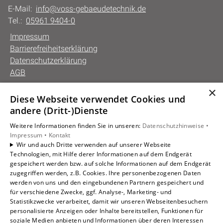
E-Mail:
info@voss-gebaeudetechnik.de
Tel.:
05961 9404-0
Impressum
Barrierefreiheitserklärung
Datenschutzerklärung
AGB
×
Diese Webseite verwendet Cookies und
Unsere Bereiche
andere (Dritt-)Dienste
Privatkunden
Weitere Informationen finden Sie in unseren:
Datenschutzhinweise •
Gewerbekunden
Impressum •
Kontakt
Karriere
Wir und auch Dritte verwenden auf unserer Webseite
Technologien, mit Hilfe derer Informationen auf dem Endgerät
Unternehmen
gespeichert werden bzw. auf solche Informationen auf dem Endgerät
Kontakt
zugegriffen werden, z.B. Cookies. Ihre personenbezogenen Daten
werden von uns und den eingebundenen Partnern gespeichert und
für verschiedene Zwecke, ggf. Analyse-, Marketing- und
Statistikzwecke verarbeitet, damit wir unseren Webseitenbesuchern
personalisierte Anzeigen oder Inhalte bereitstellen, Funktionen für
soziale Medien anbieten und Informationen über deren Interessen