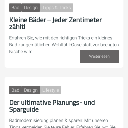
Bad
Design
Tipps & Tricks
Kleine Bäder ‒ Jeder Zentimeter
zählt!
Erfahren Sie, wie mit den richtigen Tricks ein kleines
Bad zur gemütlichen Wohlfühl-Oase statt zur beengten
Nische wird.
Weiterlesen
26. Mai 2026
Bad
Design
Lifestyle
Der ultimative Planungs- und
Sparguide
Badmodernisierung planen & sparen: Mit unseren
Tipps vermeiden Sie teure Fehler. Erfahren Sie, wo Sie