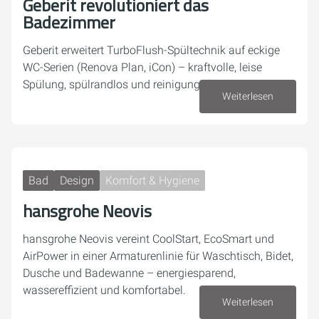
Geberit revolutioniert das
Badezimmer
Geberit erweitert TurboFlush-Spültechnik auf eckige
WC-Serien (Renova Plan, iCon) – kraftvolle, leise
Spülung, spülrandlos und reinigungsfreundlich
Weiterlesen
07. Juli 2026
Bad
Design
Komfort & Hygiene
hansgrohe Neovis
hansgrohe Neovis vereint CoolStart, EcoSmart und
AirPower in einer Armaturenlinie für Waschtisch, Bidet,
Dusche und Badewanne – energiesparend,
wassereffizient und komfortabel.
Weiterlesen
26. Juni 2026