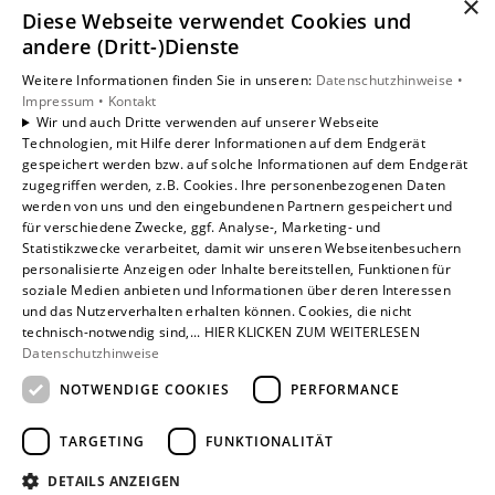
×
Diese Webseite verwendet Cookies und
Unsere Bereiche
andere (Dritt-)Dienste
Privatkunden
Weitere Informationen finden Sie in unseren:
Datenschutzhinweise •
Gewerbekunden
Impressum •
Kontakt
Karriere
Wir und auch Dritte verwenden auf unserer Webseite
Technologien, mit Hilfe derer Informationen auf dem Endgerät
Unternehmen
gespeichert werden bzw. auf solche Informationen auf dem Endgerät
Kontakt
zugegriffen werden, z.B. Cookies. Ihre personenbezogenen Daten
werden von uns und den eingebundenen Partnern gespeichert und
für verschiedene Zwecke, ggf. Analyse-, Marketing- und
Statistikzwecke verarbeitet, damit wir unseren Webseitenbesuchern
personalisierte Anzeigen oder Inhalte bereitstellen, Funktionen für
soziale Medien anbieten und Informationen über deren Interessen
und das Nutzerverhalten erhalten können. Cookies, die nicht
technisch-notwendig sind,... HIER KLICKEN ZUM WEITERLESEN
Datenschutzhinweise
NOTWENDIGE COOKIES
PERFORMANCE
TARGETING
FUNKTIONALITÄT
DETAILS ANZEIGEN