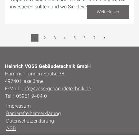
investieren sollten und wo Sie clever sparen können.
Weiterlesen
18. Mai 2026
1
2
3
4
5
6
7
Heinrich VOSS Gebäudetechnik GmbH
Hammer-Tannen-Straße 38
49740 Haselünne
E-Mail:
info@voss-gebaeudetechnik.de
Tel.:
05961 9404-0
Impressum
Barrierefreiheitserklärung
Datenschutzerklärung
AGB