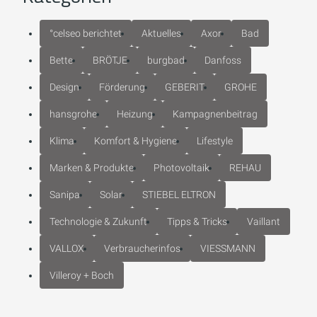
°celseo berichtet
Aktuelles
Axor
Bad
Bette
BRÖTJE
burgbad
Danfoss
Design
Förderung
GEBERIT
GROHE
hansgrohe
Heizung
Kampagnenbeitrag
Klima
Komfort & Hygiene
Lifestyle
Marken & Produkte
Photovoltaik
REHAU
Sanipa
Solar
STIEBEL ELTRON
Technologie & Zukunft
Tipps & Tricks
Vaillant
VALLOX
Verbraucherinfos
VIESSMANN
Villeroy + Boch