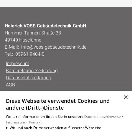
Heinrich VOSS Gebäudetechnik GmbH
Hammer-Tannen-Straße 38
49740 Haselünne
E-Mail:
info@voss-gebaeudetechnik.de
Tel.:
05961 9404-0
Impressum
Barrierefreiheitserklärung
Datenschutzerklärung
AGB
×
Diese Webseite verwendet Cookies und
Unsere Bereiche
andere (Dritt-)Dienste
Privatkunden
Weitere Informationen finden Sie in unseren:
Datenschutzhinweise •
Gewerbekunden
Impressum •
Kontakt
Karriere
Wir und auch Dritte verwenden auf unserer Webseite