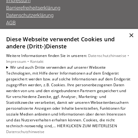
Impressum
Barrierefreiheitserklärung
Datenschutzerklärung
AGB
×
Diese Webseite verwendet Cookies und
Unsere Bereiche
andere (Dritt-)Dienste
Privatkunden
Weitere Informationen finden Sie in unseren:
Datenschutzhinweise •
Gewerbekunden
Impressum •
Kontakt
Karriere
Wir und auch Dritte verwenden auf unserer Webseite
Technologien, mit Hilfe derer Informationen auf dem Endgerät
Unternehmen
gespeichert werden bzw. auf solche Informationen auf dem Endgerät
Kontakt
zugegriffen werden, z.B. Cookies. Ihre personenbezogenen Daten
werden von uns und den eingebundenen Partnern gespeichert und
für verschiedene Zwecke, ggf. Analyse-, Marketing- und
Statistikzwecke verarbeitet, damit wir unseren Webseitenbesuchern
personalisierte Anzeigen oder Inhalte bereitstellen, Funktionen für
soziale Medien anbieten und Informationen über deren Interessen
und das Nutzerverhalten erhalten können. Cookies, die nicht
technisch-notwendig sind,... HIER KLICKEN ZUM WEITERLESEN
Datenschutzhinweise